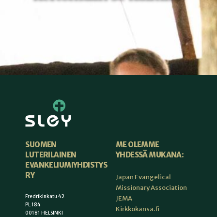
ME OLEMME
SUOMEN
YHDESSÄ MUKANA:
LUTERILAINEN
EVANKELIUMIYHDISTYS
RY
Japan Evangelical
Missionary Association
Fredrikinkatu 42
JEMA
PL 184
Kirkkokansa.fi
00181 HELSINKI