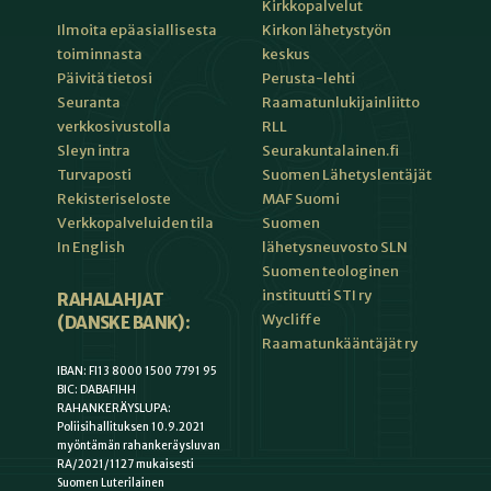
Kirkkopalvelut
Kirkon lähetystyön
Ilmoita epäasiallisesta
keskus
toiminnasta
Perusta-lehti
Päivitä tietosi
Raamatunlukijainliitto
Seuranta
RLL
verkkosivustolla
Seurakuntalainen.fi
Sleyn intra
Suomen Lähetyslentäjät
Turvaposti
MAF Suomi
Rekisteriseloste
Suomen
Verkkopalveluiden tila
lähetysneuvosto SLN
In English
Suomen teologinen
instituutti STI ry
RAHALAHJAT
Wycliffe
(DANSKE BANK):
Raamatunkääntäjät ry
IBAN: FI13 8000 1500 7791 95
BIC: DABAFIHH
RAHANKERÄYSLUPA:
Poliisihallituksen 10.9.2021
myöntämän rahankeräysluvan
RA/2021/1127 mukaisesti
Suomen Luterilainen