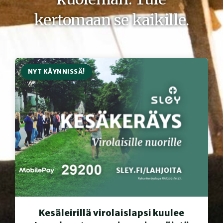
kertomaan se kaikille.
NYT KÄYNNISSÄ!
Kesäleirillä virolaislapsi kuulee