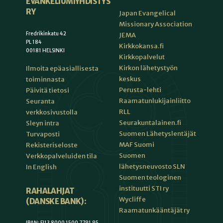
EVANKELIUMIYHDISTYS
RY
Japan Evangelical
Missionary Association
Fredrikinkatu 42
JEMA
PL 184
Kirkkokansa.fi
00181 HELSINKI
Kirkkopalvelut
Kirkon lähetystyön
Ilmoita epäasiallisesta
keskus
toiminnasta
Perusta-lehti
Päivitä tietosi
Raamatunlukijainliitto
Seuranta
RLL
verkkosivustolla
Seurakuntalainen.fi
Sleyn intra
Suomen Lähetyslentäjät
Turvaposti
MAF Suomi
Rekisteriseloste
Suomen
Verkkopalveluiden tila
lähetysneuvosto SLN
In English
Suomen teologinen
instituutti STI ry
RAHALAHJAT
Wycliffe
(DANSKE BANK):
Raamatunkääntäjät ry
IBAN: FI13 8000 1500 7791 95