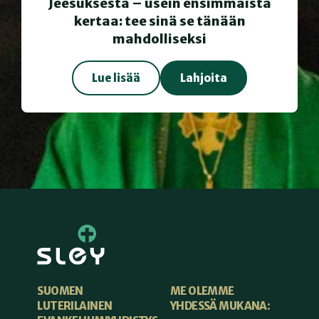
Jeesuksesta – usein ensimmäistä
kertaa: tee sinä se tänään
mahdolliseksi
Lue lisää
Lahjoita
ME OLEMME
SUOMEN
YHDESSÄ MUKANA:
LUTERILAINEN