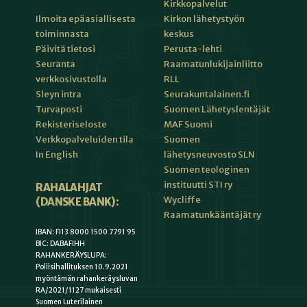
Kirkkopalvelut
Kirkon lähetystyön
Ilmoita epäasiallisesta
keskus
toiminnasta
Perusta-lehti
Päivitä tietosi
Raamatunlukijainliitto
Seuranta
RLL
verkkosivustolla
Seurakuntalainen.fi
Sleyn intra
Suomen Lähetyslentäjät
Turvaposti
MAF Suomi
Rekisteriseloste
Suomen
Verkkopalveluiden tila
lähetysneuvosto SLN
In English
Suomen teologinen
instituutti STI ry
RAHALAHJAT
Wycliffe
(DANSKE BANK):
Raamatunkääntäjät ry
IBAN: FI13 8000 1500 7791 95
BIC: DABAFIHH
RAHANKERÄYSLUPA:
Poliisihallituksen 10.9.2021
myöntämän rahankeräysluvan
RA/2021/1127 mukaisesti
Suomen Luterilainen