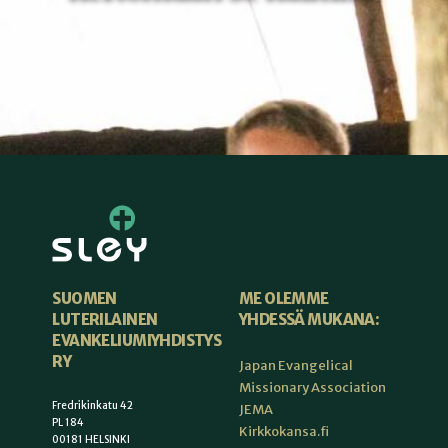
ME OLEMME
SUOMEN
YHDESSÄ MUKANA:
LUTERILAINEN
EVANKELIUMIYHDISTYS
RY
Japan Evangelical
Missionary Association
Fredrikinkatu 42
JEMA
PL 184
Kirkkokansa.fi
00181 HELSINKI